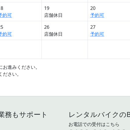
18
19
20
予約可
店舗休日
予約可
25
26
27
予約可
店舗休日
予約可
面にお進みください。
ください。
業務もサポート
レンタルバイクのB-
お電話での受付はこちら