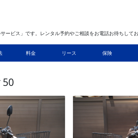
ルサービス」です。レンタル予約やご相談をお電話お待ちして
法
料金
リース
保険
50