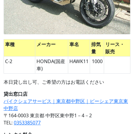
車種
メーカー
車名
排気
リース・
量
販売
C-2
HONDA(国産
HAWK11
1000
車)
本日貸し出し可、ご希望の方はお電話ください
貸出窓口店
バイクシェアサービス｜東京都中野区｜ビーシェア東京東
中野店
〒164-0003 東京都 中野区東中野1－4－2
TEL:
0353385077