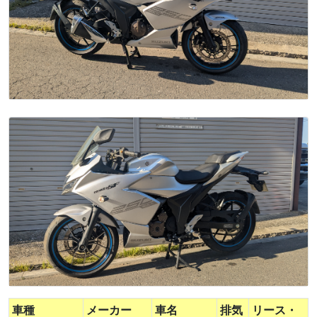
車種
メーカー
車名
排気
リース・