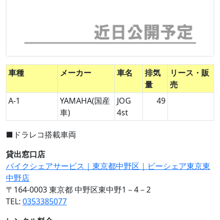
車種
メーカー
車名
排気
リース・販
量
売
A-1
YAMAHA(国産
JOG
49
車)
4st
■ドラレコ搭載車両
貸出窓口店
バイクシェアサービス｜東京都中野区｜ビーシェア東京東
中野店
〒164-0003 東京都 中野区東中野1－4－2
TEL:
0353385077