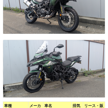
車種
メーカ
車名
排気
リース・販