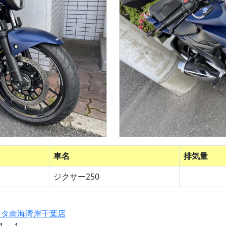
車名
排気量
ジクサー250
ンタ南海湾岸千葉店
２４－１