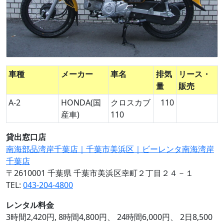
車種
メーカー
車名
排気
リース・
量
販売
A-2
HONDA(国
クロスカブ
110
産車)
110
貸出窓口店
南海部品湾岸千葉店｜千葉市美浜区｜ビーレンタ南海湾岸
千葉店
〒2610001 千葉県 千葉市美浜区幸町２丁目２４－１
TEL:
043-204-4800
レンタル料金
3時間2,420円, 8時間4,800円、 24時間6,000円、 2日8,500