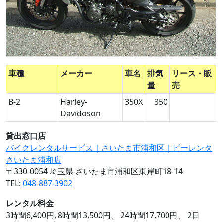
車種
メーカー
車名
排気
リース・販
量
売
B-2
Harley-
350X
350
Davidoson
貸出窓口店
バイクレンタルサービス｜さいたま市浦和区｜ビーレンタ
さいたま浦和店
〒330-0054 埼玉県 さいたま市浦和区東岸町18-14
TEL:
048-887-3902
レンタル料金
3時間6,400円, 8時間13,500円、 24時間17,700円、 2日