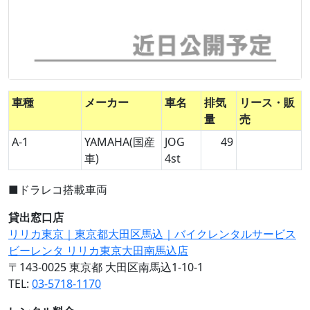
車種
メーカー
車名
排気
リース・販
量
売
A-1
YAMAHA(国産
JOG
49
車)
4st
■ドラレコ搭載車両
貸出窓口店
リリカ東京｜東京都大田区馬込｜バイクレンタルサービス
ビーレンタ リリカ東京大田南馬込店
〒143-0025 東京都 大田区南馬込1-10-1
TEL:
03-5718-1170