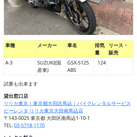
車種
メーカー
車名
排気
リース・
量
販売
A-3
SUZUKI(国
GSX-S125
124
産車)
ABS
試乗も出来ます
貸出窓口店
リリカ東京｜東京都大田区馬込｜バイクレンタルサービス
ビーレンタ リリカ東京大田南馬込店
〒143-0025 東京都 大田区南馬込1-10-1
TEL:
03-5718-1170